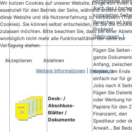
vorgegeben werd
Wir nutzen Cookies auf unserer Website. Einige von ihnen 
Auch das Lösche
essenziell für den Betrieb der Seite, während andere uns he
kompletten Seite
diese Website und die Nutzererfahrung zu verbessern (Tra
Bereichen ist kei
Cookies). Sie können selbst entscheiden, ob Sie die Cooki
Problem!
zulassen möchten. Bitte beachten Sie, dass bei einer Able
[Mehr lesen...]
womöglich nicht mehr alle Funktionalitäten der Seite zur
Verfügung stehen.
Fügen Sie Seiten
ganze Dokument
Akzeptieren
Ablehnen
Anfang, zwische
Weitere Informationen
|
Impressum
Kopien, am Ende
einfach nur für g
Jobs nach X Seite
Fügen Sie Datenb
Deck- /
oder Werbung hin
Abschluss-
Papiere für den Z
Blätter /
Finanzamt, den
Dokumente
Spediteur oder d
Anwalt... Bei Bed