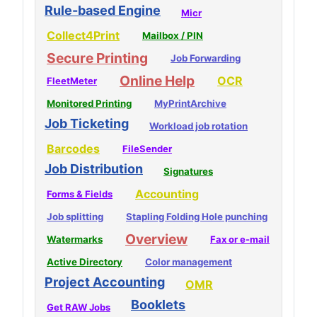
Rule-based Engine
Micr
Collect4Print
Mailbox / PIN
Secure Printing
Job Forwarding
Online Help
OCR
FleetMeter
Monitored Printing
MyPrintArchive
Job Ticketing
Workload job rotation
Barcodes
FileSender
Job Distribution
Signatures
Accounting
Forms & Fields
Job splitting
Stapling Folding Hole punching
Overview
Watermarks
Fax or e-mail
Active Directory
Color management
Project Accounting
OMR
Booklets
Get RAW Jobs